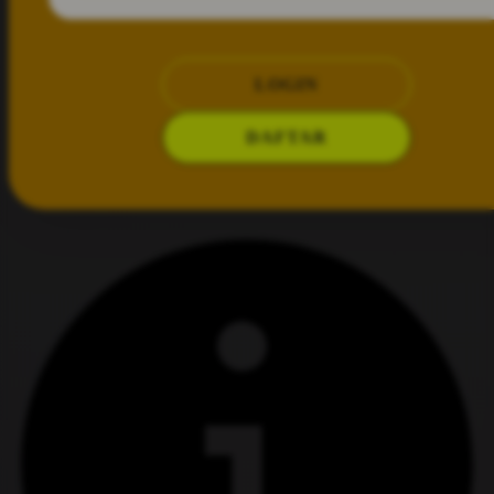
LOGIN
DAFTAR