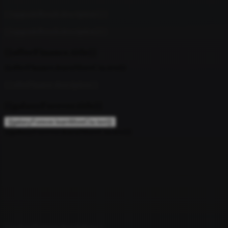
{{upgradeResult.description1}}
{{upgradeResult.description2}}
{{offerFinance.title}}
{{offerFinance.learnMoreCta.text}}
{{offerFinance.description}}
{{galaxyForever.title}}
{{galaxyForever.learnMoreCta.text}}
{{galaxyForever.learnMoreCta.text}}
{{galaxyForever.description}}