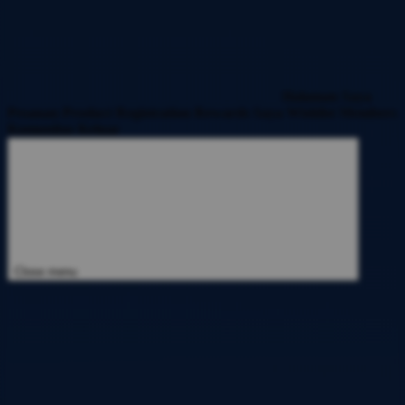
Halaman Saya
Pesanan
Product Registration
Rewards Saya
Wishlist
Members
Komunitas
Keluar
Close menu