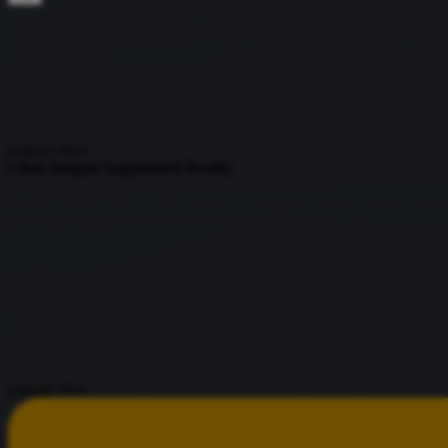
popup close
Lihat dengan Augmented Reality
Harap pindai Kode QR dengan perangkat mobile Anda, dan
letakkan gambar produk di tempat yang diinginkan.
popup close