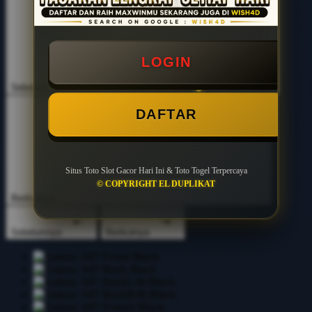
LOGIN
Sebelumnya
DAFTAR
Situs Toto Slot Gacor Hari Ini & Toto Togel Terpercaya
© COPYRIGHT EL DUPLIKAT
Berikutnya
Sebelumnya
Berikutnya