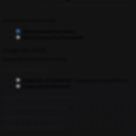
{{calculator.emiAttr.text}}
{{between.purchase.text}}
{{between.nonPurchase.text}}
{{upgrade.title}}
{{upgrade.learnMoreCta.text}}
{{upgrade.description}}
{{upgrade.yesAttr.text}}
{{upgrade.yesAttr.subText}}
{{upgrade.noAttr.text}}
{{upgradeResult.displayModelName}}
{{upgradeResult.discountText1}}
{{upgradeResult.description1}}
{{upgradeResult.description2}}