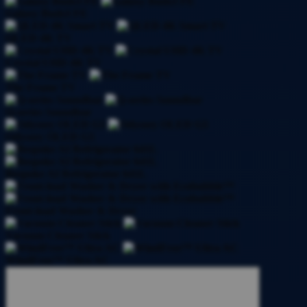
Galaxy Buds3 FE
QLED 4K TV
Crystal UHD 4K TV
The Frame TV
Q-series Soundbar
Odyssey OLED G5
Bespoke AI Refrigerator 641L
Front-load Washer & Dryer
Vacuum Cleaner Stick
WindFree™ Ultra AC