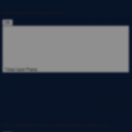
Keranjang belanja Anda kosong
OK
Tutup Layar Popup
Maaf, persediaan barang di keranjang belanja tidak cukup.