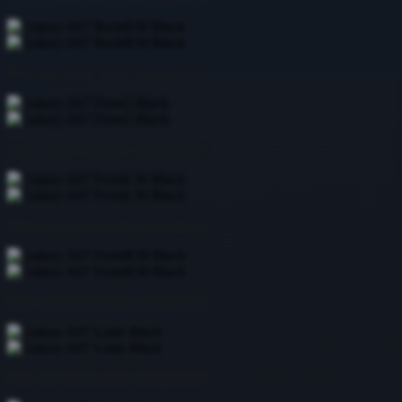
Klik atau ketuk untuk memperkecil
Klik atau ketuk untuk memperkecil
Klik atau ketuk untuk memperkecil
Klik atau ketuk untuk memperkecil
Klik atau ketuk untuk memperkecil