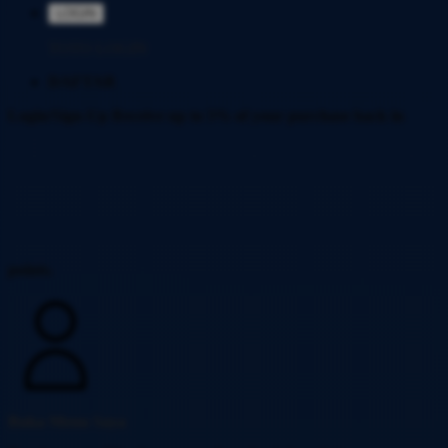
LOGIN
TOTO LOGIN
DAFTAR
Login/Sign-Up
Receive up to 5% of your purchase back in
points.
Buka Menu Saya