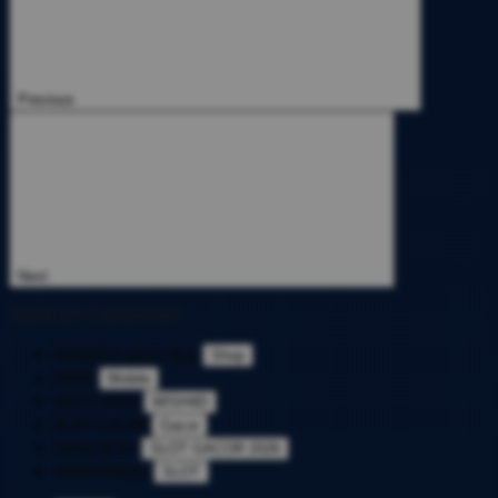
Previous
Next
SHOP BY CATEGORY
WISH4D
Explore Shop
Shop
TOTO
Mobile
SITUS TOTO
WISH4D
SLOT GACOR
Gacor
TOTO SLOT
SLOT GACOR 2026
TOTO TOGEL
SLOT