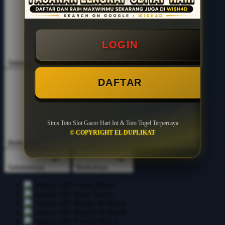
LOGIN
Sebelumnya
DAFTAR
Situs Toto Slot Gacor Hari Ini & Toto Togel Terpercaya
© COPYRIGHT EL DUPLIKAT
Berikutnya
Sebelumnya
Berikutnya