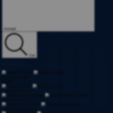
Tutup
Kembali
Cari
FEATURED
Galaxy Z Fold7
BARU
Galaxy S25 FE
Galaxy Tab S11
Galaxy Watch Ultra