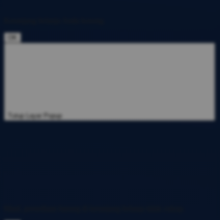
Keranjang belanja Anda kosong
OK
Tutup Layar Popup
Maaf, persediaan barang di keranjang belanja tidak cukup.