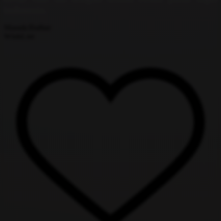
indonesia.
Masuk/Daftar
WishList