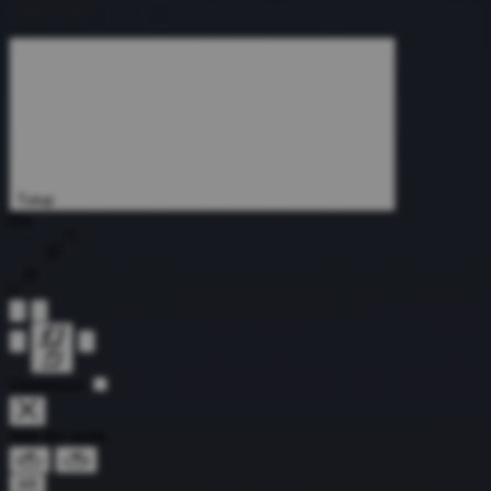
Galaxy A07
Tutup
0%
Dimension
Spin the angle
AR