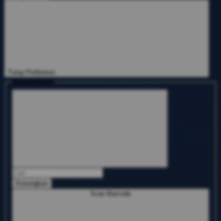
Tutup Preferensi
Search Form
Kosongkan
Scan Barcode