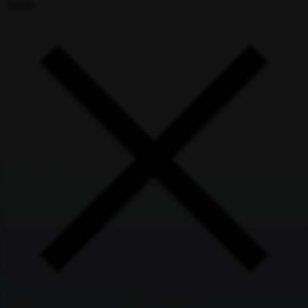
Tutup