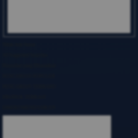
Tidak Ada Saran
AI Suggested Searches
Pencarian yang Disarankan
PENCARIAN POPULER
PENCARIAN TERBARU
PRODUK TERKAIT
DIREKOMENDASIKAN