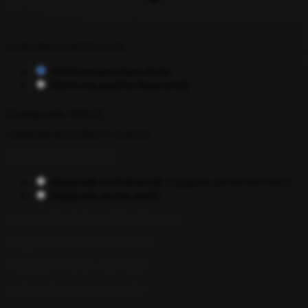
{{calculator.emiAttr.text}}
{{between.purchase.text}}
{{between.nonPurchase.text}}
{{upgrade.title}}
{{upgrade.learnMoreCta.text}}
{{upgrade.description}}
{{upgrade.yesAttr.text}}
{{upgrade.yesAttr.subText}}
{{upgrade.noAttr.text}}
{{upgradeResult.displayModelName}}
{{upgradeResult.discountText1}}
{{upgradeResult.description1}}
{{upgradeResult.description2}}