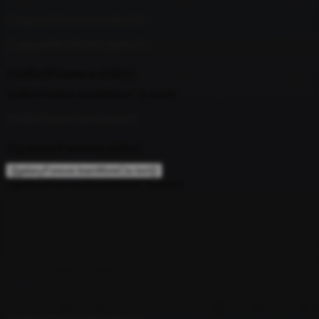
{{upgradeResult.description1}}
{{upgradeResult.description2}}
{{offerFinance.title}}
{{offerFinance.learnMoreCta.text}}
{{offerFinance.description}}
{{galaxyForever.title}}
{{galaxyForever.learnMoreCta.text}}
{{galaxyForever.learnMoreCta.text}}
{{galaxyForever.description}}