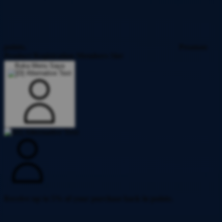
points.
Pesanan
Product Registration
Members
Slot
Buka Menu Saya
Receive up to 5% of your purchase back in points.