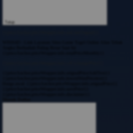
Tutup
{{priceAnchor.priceWrapper.info.noLineOrignal}}
WISH4D : Link Layanan Situs Game Togel Online Alias Tebak
Angka Berhadiah Paling Besar Saat Ini
{{priceAnchor.priceWrapper.info.totalPriceMonthly}}
{{priceAnchor.priceWrapper.info.ceExchangePrice}}
{{priceAnchor.priceWrapper.info.orignalPriceAddText}}
{{priceAnchor.priceWrapper.info.lowestWasPricetext}}
Harga awal:
{{priceAnchor.priceWrapper.info.orignalPrice}}
{{priceAnchor.priceWrapper.info.savePrice}}
{{priceAnchor.priceWrapper.info.disclaimer}}
Masuk
Daftar