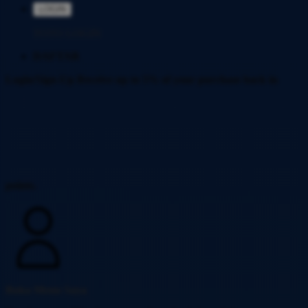
LOGIN
TOTO LOGIN
DAFTAR
Login/Sign-Up
Receive up to 5% of your purchase back in
points.
Buka Menu Saya