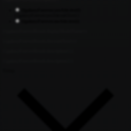
{{galaxyForever.yesAttr.text}}
{{galaxyForever.yesAttr.subText}}
{{galaxyForever.noAttr.text}}
{{galaxyForeverResult.displayModelName}}
{{galaxyForeverResult.discountText1}}
{{galaxyForeverResult.description1}}
{{galaxyForeverResult.description2}}
Tutup