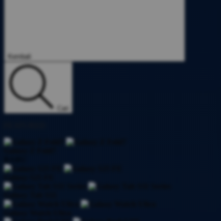
Tutup
Kembali
Cari
FEATURED
Galaxy Z Fold7
BARU
Galaxy S25 FE
Galaxy Tab S11
Galaxy Watch Ultra