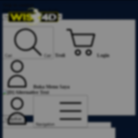
Skip to content
Pilih lokasi dan bahasa Anda.
Troli
Login
Cari
Cari
Buka Menu Saya
Lanjutkan
Navigation