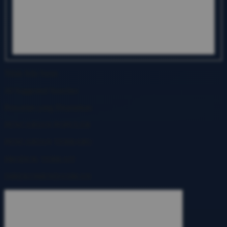
Tidak Ada Saran
AI Suggested Searches
Pencarian yang Disarankan
PENCARIAN POPULER
PENCARIAN TERBARU
PRODUK TERKAIT
DIREKOMENDASIKAN