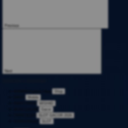
Previous
Next
SHOP BY CATEGORY
WISH4D
Explore Shop
Shop
TOTO
Mobile
SITUS TOTO
WISH4D
SLOT GACOR
Gacor
TOTO SLOT
SLOT GACOR 2026
TOTO TOGEL
SLOT