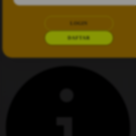
LOGIN
DAFTAR