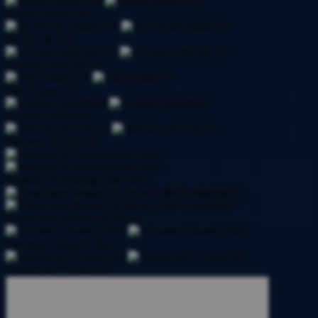
Galaxy Buds3 FE
QLED 4K TV
Crystal UHD 4K TV
The Frame TV
Q-series Soundbar
Odyssey OLED G5
Bespoke AI Refrigerator 641L
Front-load Washer & Dryer
Vacuum Cleaner Stick
WindFree™ Ultra AC