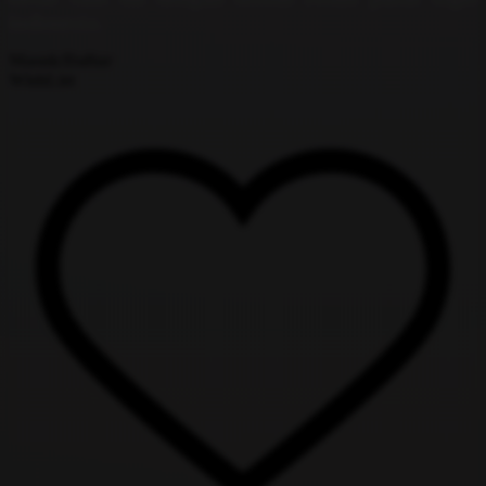
indonesia.
Masuk/Daftar
WishList