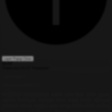
Layer Popup Close
SLOT
Terpercaya
SLOT
Terpopuler
{{item.name}}
{{item.summaryPrice}}
WISH4D merupakan salah satu link situs game
online berbasis virtual atau yang lebih dikenal
sebagai tebak angka toto yang berhadiah paling
besar saat ini dengan sistem resmi pusat togel