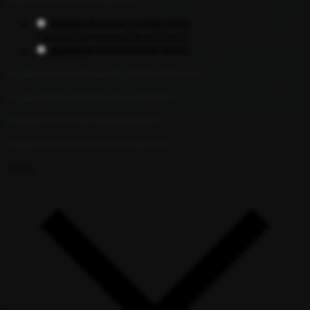
{{galaxyForever.yesAttr.text}}
{{galaxyForever.yesAttr.subText}}
{{galaxyForever.noAttr.text}}
{{galaxyForeverResult.displayModelName}}
{{galaxyForeverResult.discountText1}}
{{galaxyForeverResult.description1}}
{{galaxyForeverResult.description2}}
Tutup