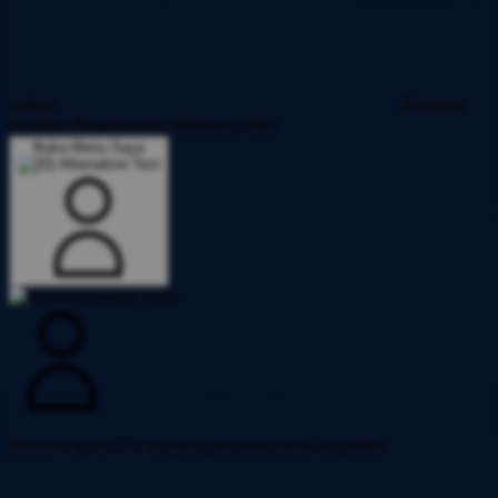
points.
Pesanan
Product Registration
Members
Slot
Buka Menu Saya
Receive up to 5% of your purchase back in points.