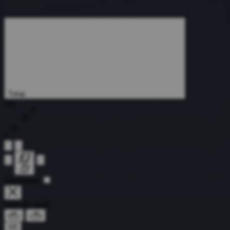
Galaxy A07
Tutup
0%
Dimension
Spin the angle
AR