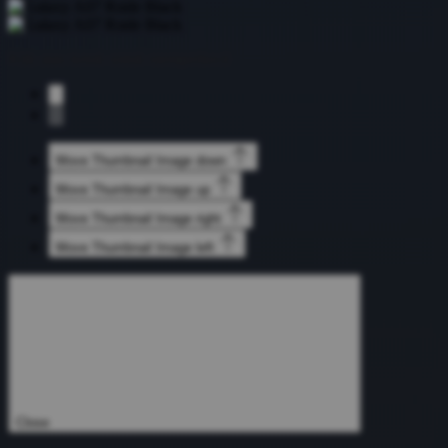
Klik atau ketuk untuk memperkecil
Move Thumbnail Image down
Move Thumbnail Image up
Move Thumbnail Image right
Move Thumbnail Image left
Close