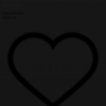
indonesia.
Masuk/Daftar
WishList