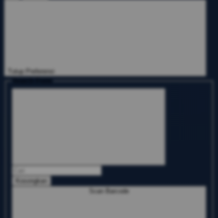
Tutup Preferensi
Search Form
Kosongkan
Scan Barcode