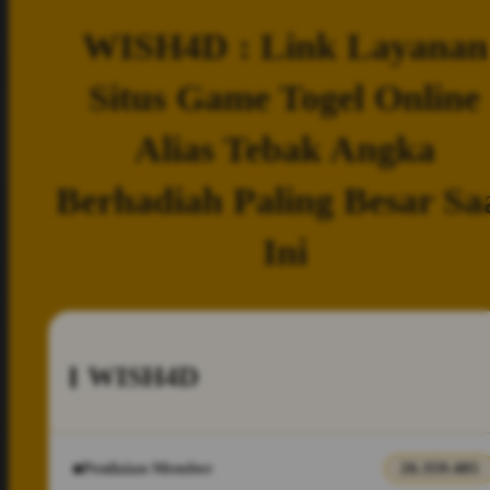
WISH4D : Link Layanan
Situs Game Togel Online
Alias Tebak Angka
Berhadiah Paling Besar Sa
Ini
WISH4D
Penilaian Member
26.359.485