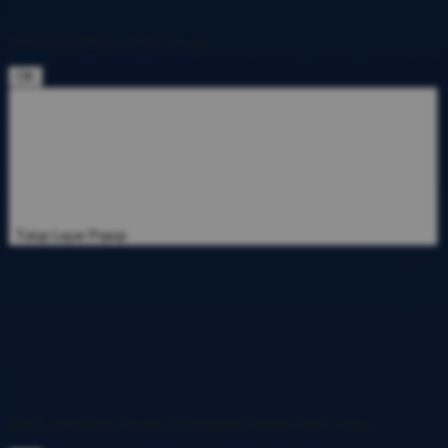
Keranjang belanja Anda kosong
OK
Tutup Layar Popup
Maaf, persediaan barang di keranjang belanja tidak cukup.