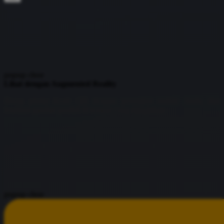
popup close
Lihat dengan Augmented Reality
Harap pindai Kode QR dengan perangkat mobile Anda, dan
letakkan gambar produk di tempat yang diinginkan.
popup close