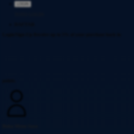
LOGIN
TOTO LOGIN
DAFTAR
Login/Sign-Up
Receive up to 5% of your purchase back in
points.
Buka Menu Saya