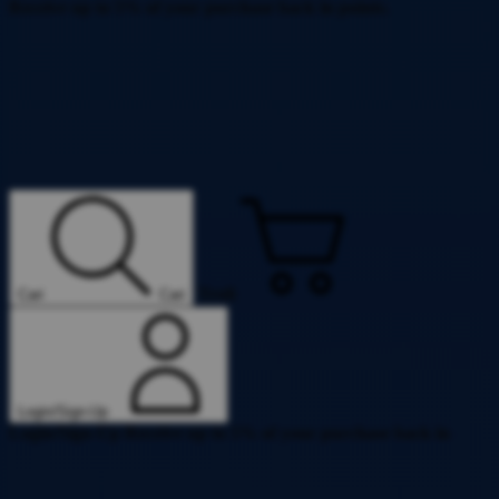
Receive up to 5% of your purchase back in points.
Troli
Cari
Cari
Login/Sign-Up
Login/Sign-Up
Receive up to 5% of your purchase back in