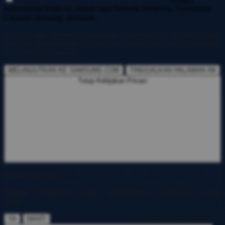
mencentang kotak ini, berarti saya bersedia menerima Pembaruan
Layanan Samsung, termasuk:
Layanan dan informasi pemasaran Samsung.com, berikut produk
baru dan pengumuman layanan serta penawaran khusus, peristiwa
dan buletin berkalanya.
MELANJUTKAN KE SAMSUNG.COM
TINGGALKAN HALAMAN INI
Tutup Kebijakan Privasi
Periksa Preferensi
Berikan rekomendasi untuk memperbaharui preferensi produk
Anda.
YA
NANTI