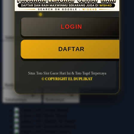
LOGIN
Sebelumnya
DAFTAR
Situs Toto Slot Gacor Hari Ini & Toto Togel Terpercaya
© COPYRIGHT EL DUPLIKAT
Berikutnya
Sebelumnya
Berikutnya