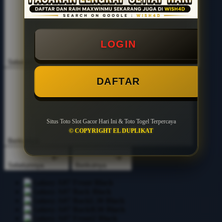
LOGIN
Sebelumnya
DAFTAR
Situs Toto Slot Gacor Hari Ini & Toto Togel Terpercaya
© COPYRIGHT EL DUPLIKAT
Berikutnya
Sebelumnya
Berikutnya