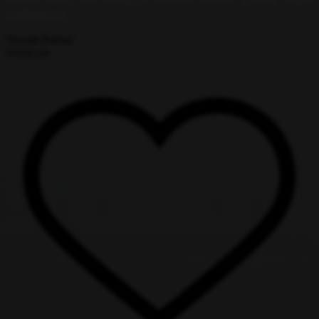
indonesia.
Masuk/Daftar
WishList