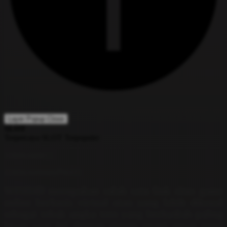
Layer Popup Close
SLOT
Terpercaya
SLOT
Terpopuler
{{item.name}}
{{item.summaryPrice}}
WISH4D merupakan salah satu link situs game
online berbasis virtual atau yang lebih dikenal
sebagai tebak angka toto yang berhadiah paling
besar saat ini dengan sistem resmi pusat togel