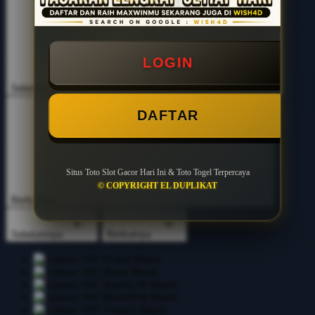
LOGIN
Sebelumnya
DAFTAR
Situs Toto Slot Gacor Hari Ini & Toto Togel Terpercaya
© COPYRIGHT EL DUPLIKAT
Berikutnya
Sebelumnya
Berikutnya